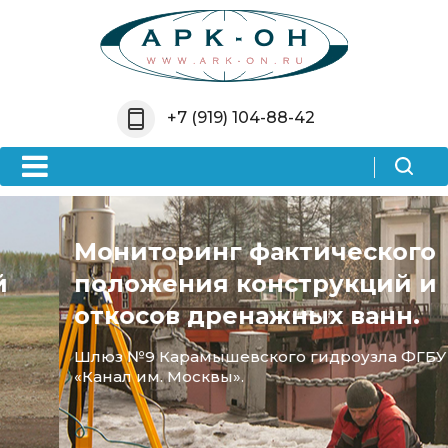
Назад
Назад
Назад
Компания
Услуги
Информация
+7 (919) 104-88-42
О компании
Проектирование
Новости
Лицензии
Цифровое
Акции
картографирование
Партнеры
Вопрос-ответ
Сканирование
Мониторинг фактического
Документы
Политика
положения конструкций и
Съемка
конфиденциальности
откосов дренажных ванн.
Отзывы
Шлюз №9 Карамышевского гидроузла ФГБУ
«Канал им. Москвы».