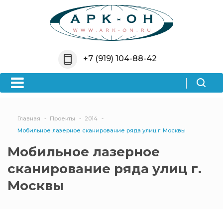
Назад
Назад
Назад
Компания
Услуги
Информация
+7 (919) 104-88-42
О компании
Проектирование
Новости
Лицензии
Цифровое
Акции
картографирование
Партнеры
Вопрос-ответ
Главная
Проекты
2014
Сканирование
Мобильное лазерное сканирование ряда улиц г. Москвы
Документы
Политика
Съемка
конфиденциальности
Мобильное лазерное
Отзывы
сканирование ряда улиц г.
Москвы